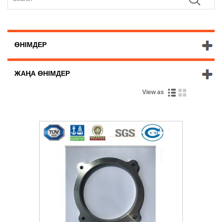
ӨНІМДЕР
ЖАҢА ӨНІМДЕР
View as