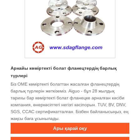
Арнайы көміртекті болат фланецтердің барлық
түрлері
Біз OME көміртекті болаттан жасалған фланецтердің
барлық түрлерін жеткіземіз. Aiguo - бұл 28 жылдық
тарихы бар көміртекті болат фланецке арналған кәсіби
компания, өнеркәсіптегі негізгі кәсіпорын. TUV, BV, DNV,
SGS, CCAC сертификатталған. Бізбен байланысыңыз, ең
жақсы баға ұсынылады.
Ары қарай оқу