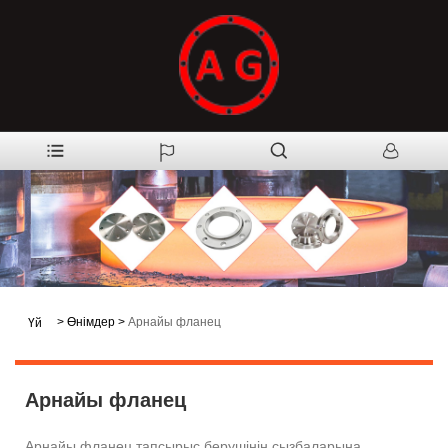
>
Өнімдер
>
Арнайы фланец
Үй
Арнайы фланец
Арнайы фланец тапсырыс берушінің сызбаларына,