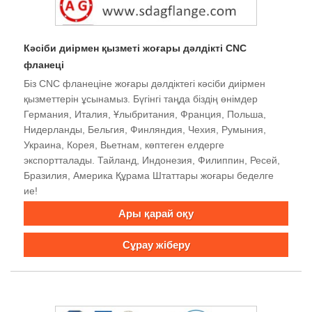
Кәсіби диірмен қызметі жоғары дәлдікті CNC
фланеці
Біз CNC фланеціне жоғары дәлдіктегі кәсіби диірмен
қызметтерін ұсынамыз. Бүгінгі таңда біздің өнімдер
Германия, Италия, Ұлыбритания, Франция, Польша,
Нидерланды, Бельгия, Финляндия, Чехия, Румыния,
Украина, Корея, Вьетнам, көптеген елдерге
экспортталады. Тайланд, Индонезия, Филиппин, Ресей,
Бразилия, Америка Құрама Штаттары жоғары беделге
ие!
Ары қарай оқу
Сұрау жіберу