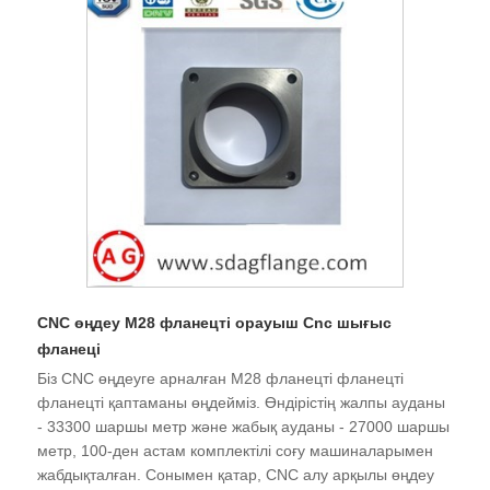
CNC өңдеу M28 фланецті орауыш Cnc шығыс
фланеці
Біз CNC өңдеуге арналған M28 фланецті фланецті
фланецті қаптаманы өңдейміз. Өндірістің жалпы ауданы
- 33300 шаршы метр және жабық ауданы - 27000 шаршы
метр, 100-ден астам комплектілі соғу машиналарымен
жабдықталған. Сонымен қатар, CNC алу арқылы өңдеу