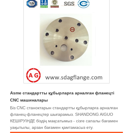
Asme стандартты құбырларға арналған фланецті
CNC машиналары
Біз CNC станоктарын стандартты құбырларға арналған
фланец-фланецтер шығарамыз. SHANDONG AIGUO
КЕШІРУІНДЕ біздің мақсатымыз - сізге сапалы бағамен
уақытылы, арзан бағамен қамтамасыз ету.