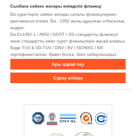
Сызбаға сәйкес жоғары өнімділік фланеці
Біз суреттерге сәйкес жоғары сапалы фланецтермен
қамтамасыз етеміз. Біз - 1992 жылы құрылған отбасылық
өндіріс.
Біз En1092-1 / ANSI / GOST / JIS стандартты фланецті
және стандартты емес сурет фланецтерін жасай аламыз.
Бізде TUV & VD-TUV / DNV / BV / ISO9001 / KR
сертификатталған. Қажет болса, бізге хабарласыңыз.
Ары қарай оқу
Сұрау жіберу