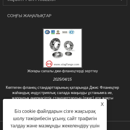
СОҢҒЫ ЖАҢАЛЫҚТАР
Жоғары сапалы джи-фланецтерді зерттеу
2025/04/15
Көптеген фланец стандарттарының қатарында Джис Фланецтер
жаһандық индустриялық салада маңызды ұстанымға ие,
жапондық өнеркәсіптік стандарттардың (джис) өте жақсы
сапасы мен керемет......
X
Біз cookie файлдарын сізге жақсырақ
шолу тәжірибесін ұсыну, сайт трафигін
талдау және мазмұнды жекелендіру үшін