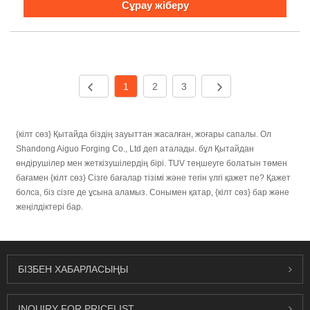
Сұрау жіберу
1
2
3
{кілт сөз} Қытайда біздің зауыттан жасалған, жоғары сапалы. Ол
Shandong Aiguo Forging Co., Ltd деп аталады. бұл Қытайдан
өндірушілер мен жеткізушілердің бірі. TUV теңшеуге болатын төмен
бағамен {кілт сөз} Сізге бағалар тізімі және тегін үлгі қажет пе? Қажет
болса, біз сізге де ұсына аламыз. Сонымен қатар, {кілт сөз} бар және
жеңілдіктері бар.
БІЗБЕН ХАБАРЛАСЫҢЫ
INQUIRY FOR PRICELIST