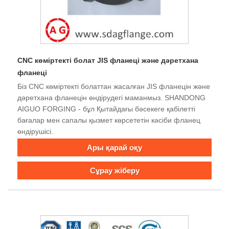
CNC көміртекті болат JIS фланеці және дәретхана
фланеці
Біз CNC көміртекті болаттан жасалған JIS фланецін және
дәретхана фланецін өндірудегі маманмыз. SHANDONG
AIGUO FORGING - бұл Қытайдағы бәсекеге қабілетті
бағалар мен сапалы қызмет көрсететін кәсіби фланец
өндірушісі.
Ары қарай оқу
Сұрау жіберу