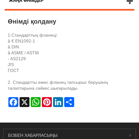
ЖАҢА ӨНІМДЕР
Өнімді қолдану
1.Стандарттың фланеці:
â € EN1092-1
â DIN
â ASME / ASTM
- AS2129
JIS
ГОСТ
2. Стандартты емес фланец тапсырыс берушінің
талаптарына сәйкес шығарылады.
Facebook
X
WhatsApp
Pinterest
LinkedIn
Share
БІЗБЕН ХАБАРЛАСЫҢЫ