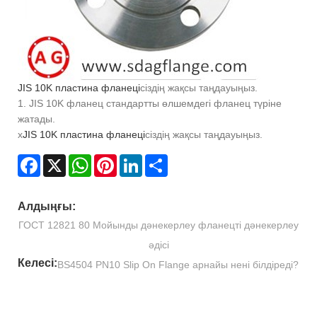
JIS 10K пластина фланеці
сіздің жақсы таңдауыңыз.
1. JIS 10K фланец стандартты өлшемдегі фланец түріне
жатады.
x
JIS 10K пластина фланеці
сіздің жақсы таңдауыңыз.
Facebook
X
WhatsApp
Pinterest
LinkedIn
Share
Алдыңғы:
ГОСТ 12821 80 Мойынды дәнекерлеу фланецті дәнекерлеу
әдісі
Келесі:
BS4504 PN10 Slip On Flange арнайы нені білдіреді?