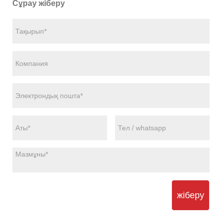
Сұрау жіберу
жіберу