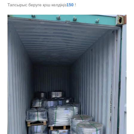
Тапсырыс беруге қош келдіңіз
150
!