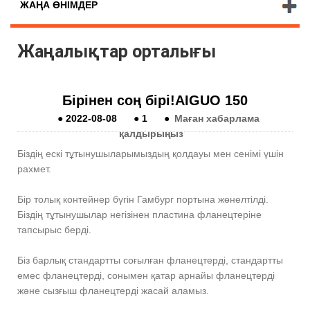
ЖАҢА ӨНІМДЕР
Жаңалықтар орталығы
Бірінен соң бірі!AIGUO 150
●
2022-08-08
●
1
●
Маған хабарлама
қалдырыңыз
Біздің ескі тұтынушыларымыздың қолдауы мен сенімі үшін
рахмет.
Бір толық контейнер бүгін Гамбург портына жөнелтілді.
Біздің тұтынушылар негізінен пластина фланецтеріне
тапсырыс берді.
Біз барлық стандартты соғылған фланецтерді, стандартты
емес фланецтерді, сонымен қатар арнайы фланецтерді
және сызғыш фланецтерді жасай аламыз.