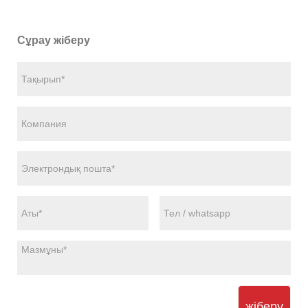
Сұрау жіберу
жіберу