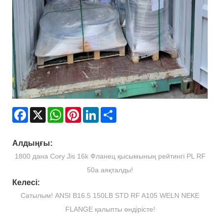
Facebook
X
WhatsApp
Pinterest
LinkedIn
Share
Алдыңғы:
1800 дана Соғу Jis 16k Фланец қысымының рейтингі PL RF
50a аяқталды!
Келесі:
Сатылым! ANSI B16.5 150LB STD RF A105 WELN NEKE
FLANGE қалыпты өндірісте!