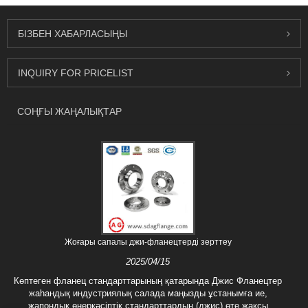
БІЗБЕН ХАБАРЛАСЫҢЫ
INQUIRY FOR PRICELIST
СОҢҒЫ ЖАҢАЛЫҚТАР
Жоғары сапалы джи-фланецтерді зерттеу
2025/04/15
Көптеген фланец стандарттарының қатарында Джис Фланецтер
жаһандық индустриялық салада маңызды ұстанымға ие,
жапондық өнеркәсіптік стандарттардың (джис) өте жақсы