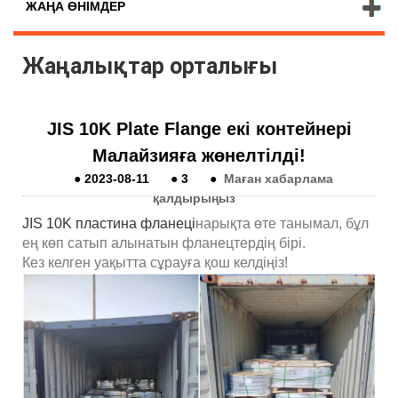
ЖАҢА ӨНІМДЕР
Жаңалықтар орталығы
JIS 10K Plate Flange екі контейнері
Малайзияға жөнелтілді!
●
2023-08-11
●
3
●
Маған хабарлама
қалдырыңыз
JIS 10K пластина фланеці
нарықта өте танымал, бұл
ең көп сатып алынатын фланецтердің бірі.
Кез келген уақытта сұрауға қош келдіңіз!