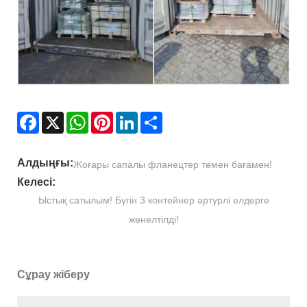
Facebook
X
WhatsApp
Pinterest
LinkedIn
Share
Алдыңғы:
Жоғары сапалы фланецтер төмен бағамен!
Келесі:
Ыстық сатылым! Бүгін 3 контейнер әртүрлі елдерге
жөнелтілді!
Сұрау жіберу