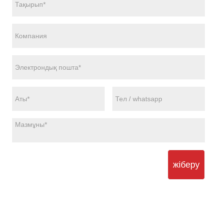
жіберу