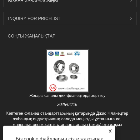
БІЗБЕН ХАБАРЛАСЫҢЫ
INQUIRY FOR PRICELIST
СОҢҒЫ ЖАҢАЛЫҚТАР
Жоғары сапалы джи-фланецтерді зерттеу
2025/04/15
Көптеген фланец стандарттарының қатарында Джис Фланецтер
жаһандық индустриялық салада маңызды ұстанымға ие,
жапондық өнеркәсіптік стандарттардың (джис) өте жақсы
сапасы мен керемет......
X
Біз cookie файлдарын сізге жақсырақ