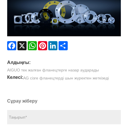
Facebook
X
WhatsApp
Pinterest
LinkedIn
Share
Алдыңғы:
AIGUO тек жалған фланецтерге назар аударады
Келесі:
AG сізге фланецтерді шын жүректен жеткізеді
Сұрау жіберу