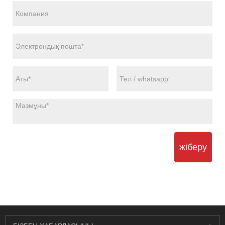
жіберу