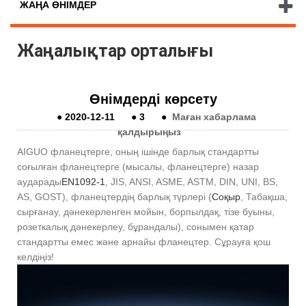
ЖАҢА ӨНІМДЕР
Жаңалықтар орталығы
Өнімдерді көрсету
●
2020-12-11
●
3
●
Маған хабарлама
қалдырыңыз
AIGUO фланецтерге, оның ішінде барлық стандартты
соғылған фланецтерге (мысалы, фланецтерге) назар
аударады
EN1092-1
, JIS, ANSI, ASME, ASTM, DIN, UNI, BS,
AS, GOST), фланецтердің барлық түрлері (
Соқыр
, Табақша,
сырғанау, дәнекерленген мойын, борпылдақ, тізе буыны,
розеткалық дәнекерлеу, бұрандалы), сонымен қатар
стандартты емес және арнайы фланецтер. Сұрауға қош
келдіңіз!