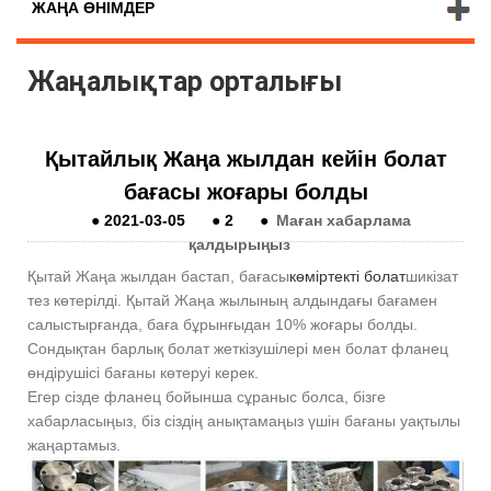
ЖАҢА ӨНІМДЕР
Жаңалықтар орталығы
Қытайлық Жаңа жылдан кейін болат
бағасы жоғары болды
●
2021-03-05
●
2
●
Маған хабарлама
қалдырыңыз
Қытай Жаңа жылдан бастап, бағасы
көміртекті болат
шикізат
тез көтерілді. Қытай Жаңа жылының алдындағы бағамен
салыстырғанда, баға бұрынғыдан 10% жоғары болды.
Сондықтан барлық болат жеткізушілері мен болат фланец
өндірушісі бағаны көтеруі керек.
Егер сізде фланец бойынша сұраныс болса, бізге
хабарласыңыз, біз сіздің анықтамаңыз үшін бағаны уақтылы
жаңартамыз.