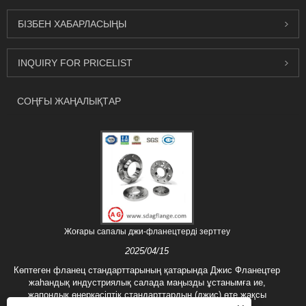
БІЗБЕН ХАБАРЛАСЫҢЫ
INQUIRY FOR PRICELIST
СОҢҒЫ ЖАҢАЛЫҚТАР
Жоғары сапалы джи-фланецтерді зерттеу
2025/04/15
Көптеген фланец стандарттарының қатарында Джис Фланецтер
жаһандық индустриялық салада маңызды ұстанымға ие,
жапондық өнеркәсіптік стандарттардың (джис) өте жақсы