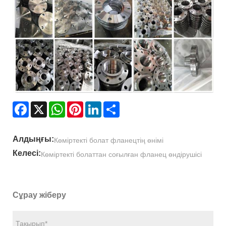
Facebook
X
WhatsApp
Pinterest
LinkedIn
Share
Алдыңғы:
Көміртекті болат фланецтің өнімі
Келесі:
Көміртекті болаттан соғылған фланец өндірушісі
Сұрау жіберу