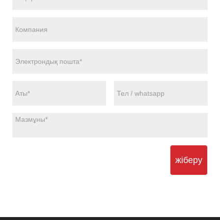
жіберу