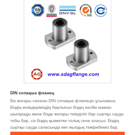
DIN сопақша фланец
Біз жоғары сапалы DIN сопақша фланецін ұсынамыз.
Біздің өнімдеріміздің барлығын біздің кәсіби маман
шығарады және бізде жоғары тиімділігі бар сыртқы сауда
тобы бар, сіз біздің қызметке толық сене аласыз. Біздің
сыртқы сауда саласында көп жылдық тәжірибеміз бар,