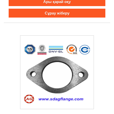
Ары қарай оқу
Сұрау жіберу