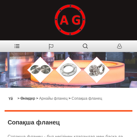
>
Өнімдер
>
Арнайы фланец
>
Сопақша фланец
Үй
Сопақша фланец
Сопақша фланец - бұл негізінен клапандар мен басқа да