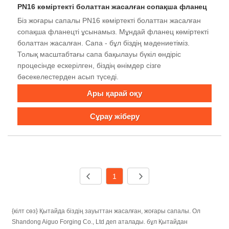
PN16 көміртекті болаттан жасалған сопақша фланец
Біз жоғары сапалы PN16 көміртекті болаттан жасалған
сопақша фланецті ұсынамыз. Мұндай фланец көміртекті
болаттан жасалған. Сапа - бұл біздің мәдениетіміз.
Толық масштабтағы сапа бақылауы бүкіл өндіріс
процесінде ескерілген, біздің өнімдер сізге
бәсекелестерден асып түседі.
Ары қарай оқу
Сұрау жіберу
1
{кілт сөз} Қытайда біздің зауыттан жасалған, жоғары сапалы. Ол
Shandong Aiguo Forging Co., Ltd деп аталады. бұл Қытайдан