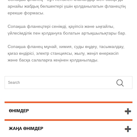
арнайы жабдық бөлшектері үшін қолданылатын фланецтің
ерекше формасы.
Сопақша фланецтері сенімді, қауіпсіз және ыңғайлы,
үйлесімділік пен қолдануға болатын артықшылықтары бар.
Сопақша фланец мұнай, химия, суды өңдеу, тасымалдау,
қағаз өндірісі, электр станциясы, жылу, жеңіл өнеркәсіп
және басқа салаларға кеңінен қолданылады.
ӨНІМДЕР
ЖАҢА ӨНІМДЕР