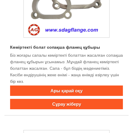
Көміртекті болат сопақша фланец құбыры
Біз жоғары сапалы көміртекті болаттан жасалған сопақша
фланец құбырын ұсынамыз .Мұндай фланец көміртекті
болаттан жасалған. Сапа - бұл біздің мәдениетіміз.
Кәсіби өндірушінің жеке өнімі - жаңа өнімді әзірлеу үшін
бір көз.
Ары қарай оқу
Сұрау жіберу