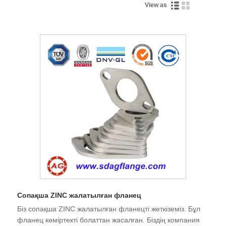
View as
Сопақша ZINC жалатылған фланец
Біз сопақша ZINC жалатылған фланецті жеткіземіз. Бұл
фланец көміртекті болаттан жасалған. Біздің компания