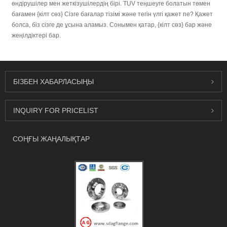
өндірушілер мен жеткізушілердің бірі. TUV теңшеуге болатын төмен
бағамен {кілт сөз} Сізге бағалар тізімі және тегін үлгі қажет пе? Қажет
болса, біз сізге де ұсына аламыз. Сонымен қатар, {кілт сөз} бар және
жеңілдіктері бар.
БІЗБЕН ХАБАРЛАСЫҢЫ
INQUIRY FOR PRICELIST
СОҢҒЫ ЖАҢАЛЫҚТАР